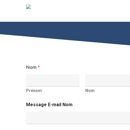
Skip
to
main
content
Nom
*
Prénom
Nom
Message E-mail Nom